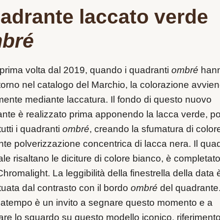
adrante laccato verde
bré
 prima volta dal 2019, quando i quadranti
ombré
han
ritorno nel catalogo del Marchio, la colorazione avvie
mente mediante laccatura. Il fondo di questo nuovo
nte è realizzato prima apponendo la lacca verde, po
utti i quadranti
ombré
, creando la sfumatura di color
te polverizzazione concentrica di lacca nera. Il qua
ale risaltano le diciture di colore bianco, è completat
Chromalight. La leggibilità della finestrella della data 
uata dal contrasto con il bordo
ombré
del quadrante
natempo è un invito a segnare questo momento e a
are lo sguardo su questo modello iconico, riferiment