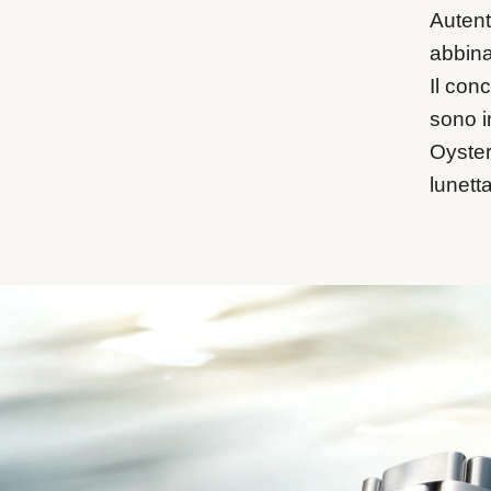
Autent
abbina
Il con
sono i
Oyster
lunett