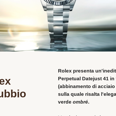
Rolex presenta un'inedit
lex
Perpetual Datejust 41 in
(abbinamento di acciaio 
ubbio
sulla quale risalta l'ele
verde
ombré
.