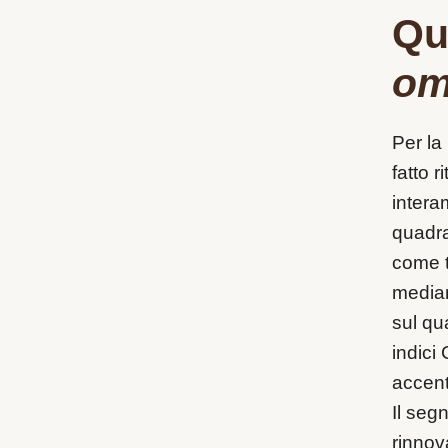
Qu
om
Per la
fatto 
intera
quadra
come t
median
sul qu
indici 
accent
Il seg
rinnov