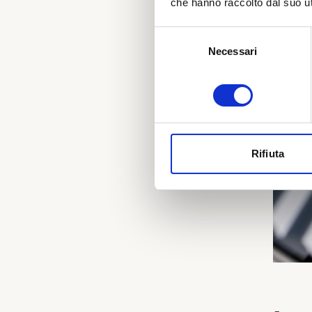
che hanno raccolto dal suo uti
Selezione
Necessari
del
consenso
Rifiuta