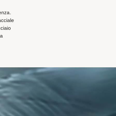
enza.
acciale
cciaio
la