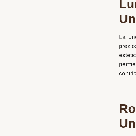
Lu
Un
La lun
prezio
estetic
permet
contri
Ro
Un