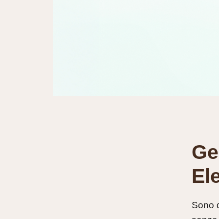
Ge
El
Sono d