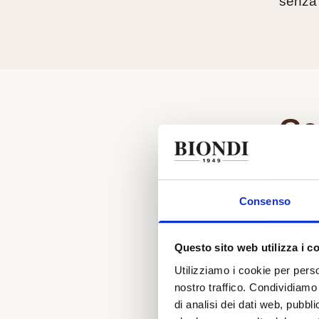
senza 
Ge
Un
Consenso
Il log
sotto 
distin
Questo sito web utilizza i c
minimi 
Utilizziamo i cookie per perso
nostro traffico. Condividiamo 
di analisi dei dati web, pubbl