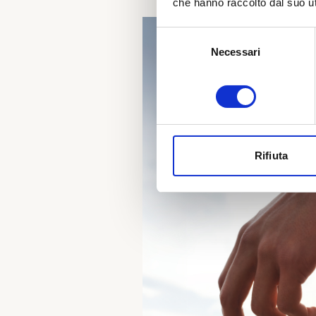
che hanno raccolto dal suo uti
Selezione
Necessari
del
consenso
Rifiuta