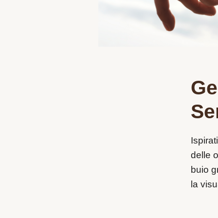
Ge
Se
Ispira
delle 
buio g
la vis