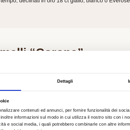
tempo, declinati in oro 18 ct giallo, bianco o Everose
melli “Corona”
 simbolo da indossare
Dettagli
o Rolex, una corona a cinque punte, può essere indo
forma di gemelli. Questi accessori apportano un tocc
tivo al polso di chi ama vedere l’eccellenza espressa f
ookie
dettagli.
nalizzare contenuti ed annunci, per fornire funzionalità dei socia
inoltre informazioni sul modo in cui utilizza il nostro sito con i 
icità e social media, i quali potrebbero combinarle con altre inform