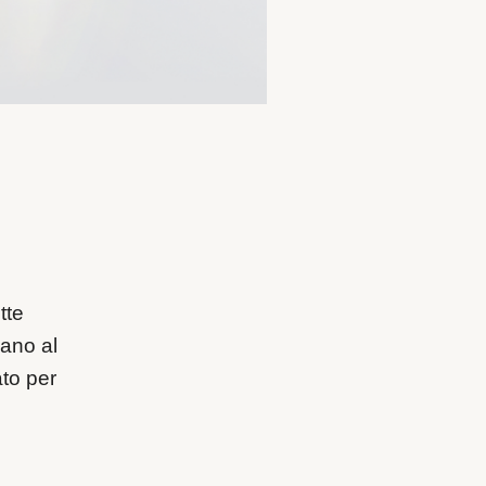
tte
lano al
ato per